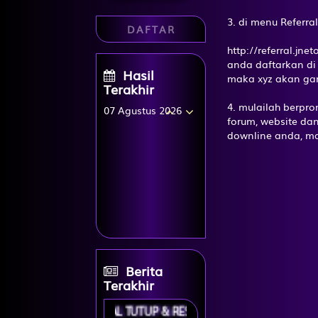
3. di menu Referr
DAFTAR
http://referral.jn
anda daftarkan di 
Hasil
maka xyz akan ga
Terakhir
4. mulailah berpr
07 Agustus 2026
forum, website dan
downline anda, m
TEXAS_EVE
3042
TEXAS_NIGHT
0419
TEXAS_MOR
6140
GEORGIA EVE
Berita
5388
Terakhir
* JADWAL TUTUP & RESULT TOGEL *