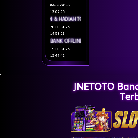
04-04-2026
13:07:26
* DISKON & HADIAH TOGEL *
20-07-2025
14:53:21
* JADWAL BANK OFFLINE *
19-07-2025
13:47:42
JNETOTO Band
Ter